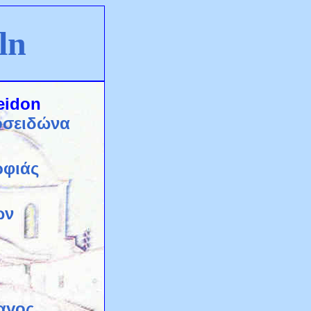
ln
eidon
οσειδώνα
ρφιάς
ών
αγος