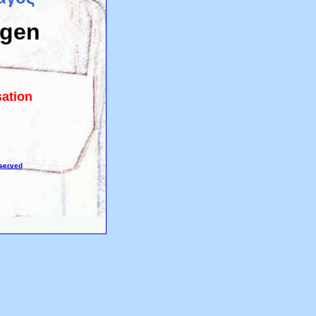
ogen
sation
eserved