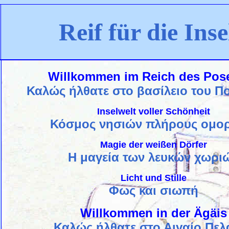
Reif für die Inse
Willkommen im Reich des Pos
Καλώς ήλθατε
στο βασίλειο
του Π
Inselwelt voller Schönheit
Κόσμος νησιών πλήρους ομο
Magie der weißen Dörfer
Η μαγεία
των λευκών
χωρι
Licht und Stille
Φως και
σιωπή
Willkommen in der Ägäis
Καλώς ήλθατε στο
Αιγαίο
Πελ