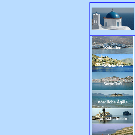
Kykladen
Dodekanes
Saronikos
nördliche Ägäis
Ionische Inseln